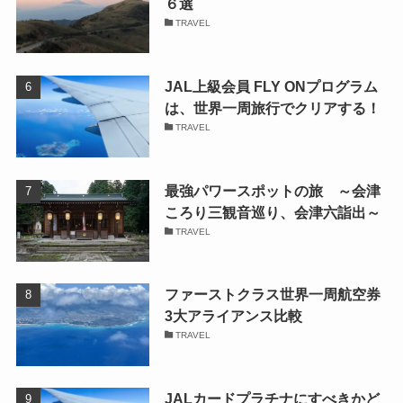
６選
TRAVEL
JAL上級会員 FLY ONプログラム
は、世界一周旅行でクリアする！
TRAVEL
最強パワースポットの旅 ～会津
ころり三観音巡り、会津六詣出～
TRAVEL
ファーストクラス世界一周航空券
3大アライアンス比較
TRAVEL
JALカードプラチナにすべきかど