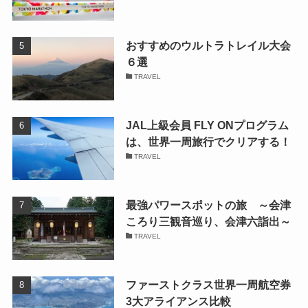
おすすめのウルトラトレイル大会
６選
TRAVEL
JAL上級会員 FLY ONプログラム
は、世界一周旅行でクリアする！
TRAVEL
最強パワースポットの旅 ～会津
ころり三観音巡り、会津六詣出～
TRAVEL
ファーストクラス世界一周航空券
3大アライアンス比較