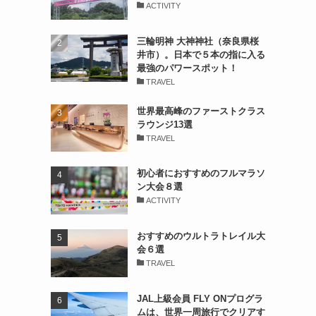
ACTIVITY
三輪明神 大神神社（奈良県桜
井市）。日本で５本の指に入る
最強のパワースポット！
TRAVEL
世界最高峰のファーストクラス
ラウンジ13選
TRAVEL
初心者におすすめのフルマラソ
ン大会８選
ACTIVITY
おすすめのウルトラトレイル大
会６選
TRAVEL
JAL上級会員 FLY ONプログラ
ムは、世界一周旅行でクリアす