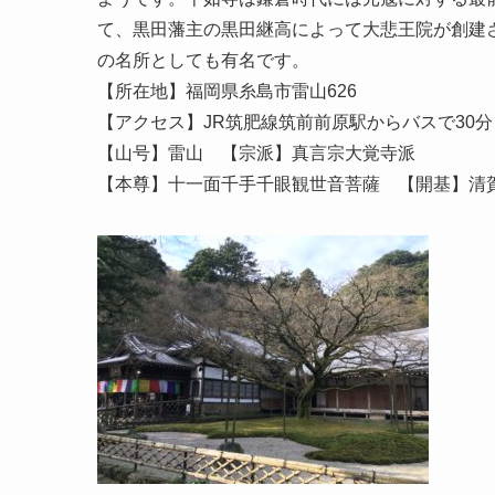
て、黒田藩主の黒田継高によって大悲王院が創建
の名所としても有名です。
【所在地】福岡県糸島市雷山626
【アクセス】JR筑肥線筑前前原駅からバスで30分
【山号】雷山 【宗派】真言宗大覚寺派
【本尊】十一面千手千眼観世音菩薩 【開基】清