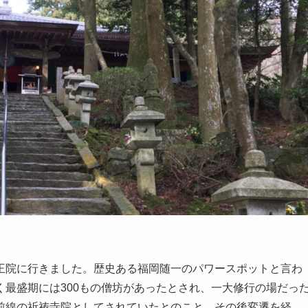
王院に行きました。歴史ある福岡随一のパワースポットと言わ
最盛期には300もの僧坊があったとされ、一大修行の場だっ
前線の祈祷寺院としてされていたとのこと。その後変遷を経