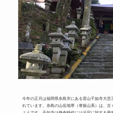
今年の正月は福岡県糸島市にある雷山千如寺大悲
れています。糸島の山岳地帯（脊振山系）は、古く
ようです。千如寺は鎌倉時代には元寇に対する最