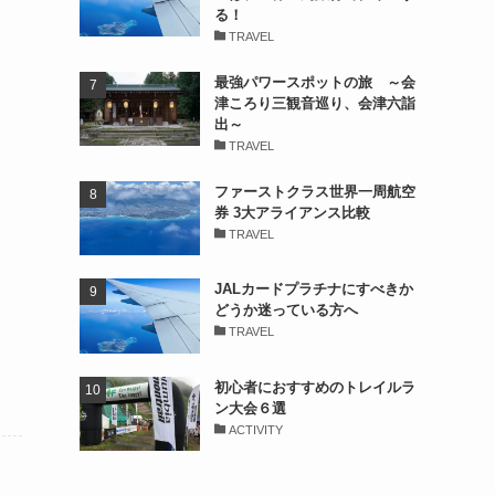
る！
TRAVEL
最強パワースポットの旅 ～会
津ころり三観音巡り、会津六詣
出～
TRAVEL
ファーストクラス世界一周航空
券 3大アライアンス比較
TRAVEL
JALカードプラチナにすべきか
どうか迷っている方へ
TRAVEL
初心者におすすめのトレイルラ
ン大会６選
ACTIVITY