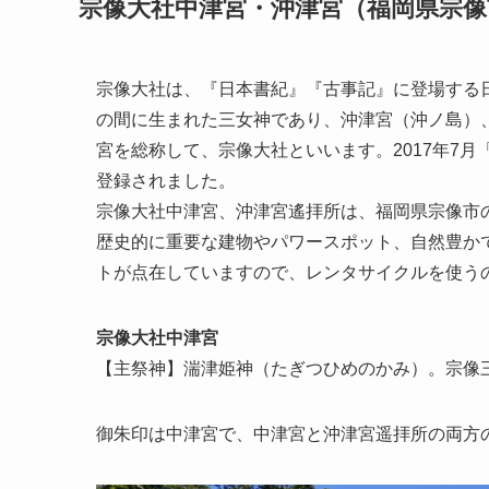
宗像大社中津宮・沖津宮（福岡県宗像
宗像大社は、『日本書紀』『古事記』に登場する
の間に生まれた三女神であり、沖津宮（沖ノ島）
宮を総称して、宗像大社といいます。2017年7
登録されました。
宗像大社中津宮、沖津宮遙拝所は、福岡県宗像市
歴史的に重要な建物やパワースポット、自然豊か
トが点在していますので、レンタサイクルを使う
宗像大社中津宮
【主祭神】湍津姫神（たぎつひめのかみ）。宗像
御朱印は中津宮で、中津宮と沖津宮遥拝所の両方