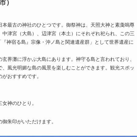
市）
日本最古の神社のひとつです。御祭神は、天照大神と素戔嗚尊
、中津宮（大島）、辺津宮（本土）にそれぞれ祀られ、この三
月「『神宿る島』宗像・沖ノ島と関連遺産群」として世界遺産に
の玄界灘に浮かぶ大島にあります。神守る島と言われており、
で、風光明媚な島の風景を楽しむことができます。観光スポッ
のがおすすめです。
三女神のひとり。
の御朱印がいただけます。