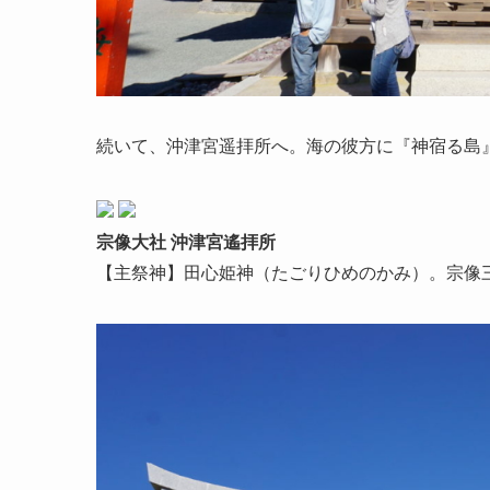
続いて、沖津宮遥拝所へ。海の彼方に『神宿る島
宗像大社 沖津宮遙拝所
【主祭神】田心姫神（たごりひめのかみ）。宗像