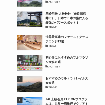
ACTIVITY
三輪明神 大神神社（奈良県桜
井市）。日本で５本の指に入る
最強のパワースポット！
TRAVEL
世界最高峰のファーストクラス
ラウンジ13選
TRAVEL
初心者におすすめのフルマラソ
ン大会８選
ACTIVITY
おすすめのウルトラトレイル大
会６選
TRAVEL
JAL上級会員 FLY ONプログラ
ムは、世界一周旅行でクリアす