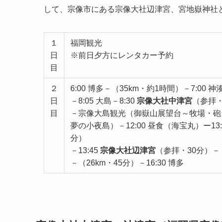
して、宗像市にある宗像大社辺津宮、宮地嶽神社
１
福岡観光
日
※前日夕方にレンタカー予約
目
２
6:00 博多－（35km・約1時間）－7:0
日
－8:05 大島－8:30
宗像大社中津宮
（参拝・
目
－宗像大島観光（御嶽山展望台～牧場・砲
夢の小夜島）－12:00 昼食（海宝丸）ー13
分）
－13:45
宗像大社辺津宮
（参拝・30分）－（
－（26km・45分）－16:30 博多