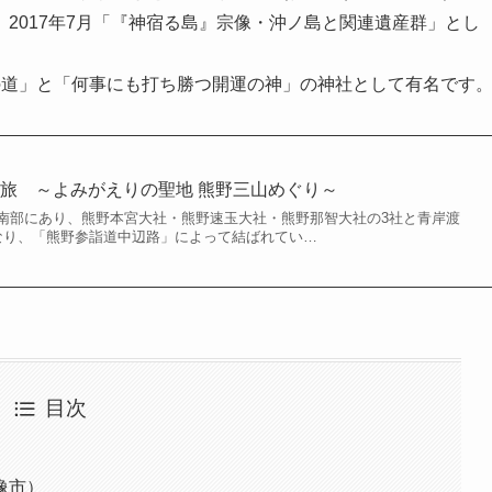
2017年7月「『神宿る島』宗像・沖ノ島と関連遺産群」とし
の道」と「何事にも打ち勝つ開運の神」の神社として有名です
旅 ～よみがえりの聖地 熊野三山めぐり～
南部にあり、熊野本宮大社・熊野速玉大社・熊野那智大社の3社と青岸渡
なり、「熊野参詣道中辺路」によって結ばれてい…
目次
像市）