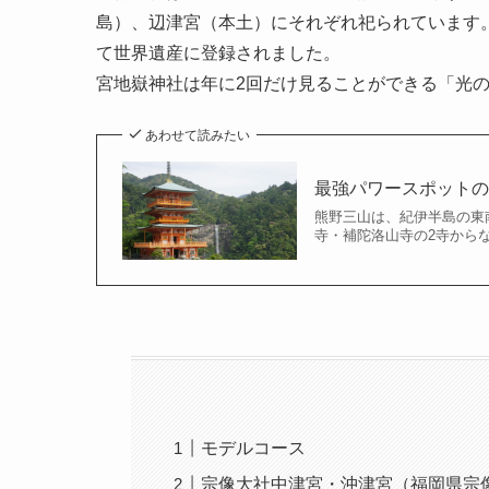
島）、辺津宮（本土）にそれぞれ祀られています。
て世界遺産に登録されました。
宮地嶽神社は年に2回だけ見ることができる「光
あわせて読みたい
最強パワースポットの
熊野三山は、紀伊半島の東
寺・補陀洛山寺の2寺から
モデルコース
宗像大社中津宮・沖津宮（福岡県宗