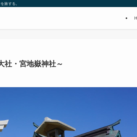
中を旅する。
大社・宮地嶽神社～