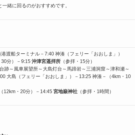
と一緒に回るのがおすすめです。
0 神湊港渡船ターミナル－7:40 神湊（フェリー「おおしま」）
30分）－9:15
沖津宮遥拝所
（参拝・15分）
台跡～風車展望所～大島灯台～馬蹄岩～三浦洞窟～津和瀬～
:00 大島（フェリー「おおしま」）－13:25 神湊－（4km・10
12km・20分）－14:45
宮地嶽神社
（参拝・1時間）