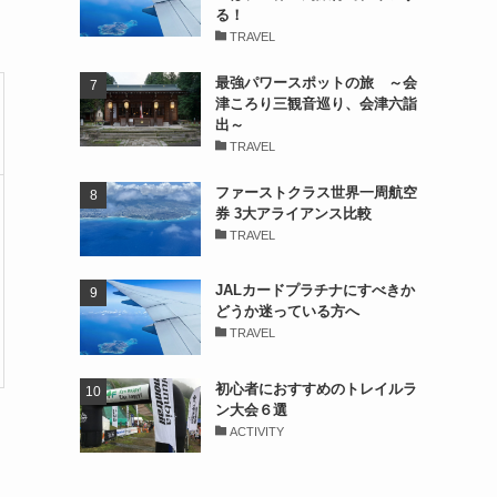
る！
TRAVEL
最強パワースポットの旅 ～会
津ころり三観音巡り、会津六詣
出～
TRAVEL
ファーストクラス世界一周航空
券 3大アライアンス比較
TRAVEL
JALカードプラチナにすべきか
どうか迷っている方へ
TRAVEL
初心者におすすめのトレイルラ
ン大会６選
ACTIVITY