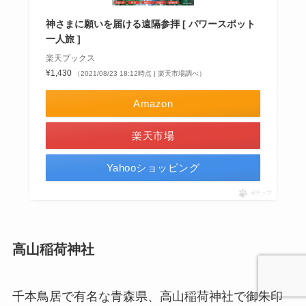
神さまに願いを届ける遠隔参拝 [ パワースポット
一人旅 ]
楽天ブックス
¥1,430
（2021/08/23 18:12時点 | 楽天市場調べ）
Amazon
楽天市場
Yahooショッピング
ポチップ
高山稲荷神社
千本鳥居で有名な青森県、高山稲荷神社で御朱印