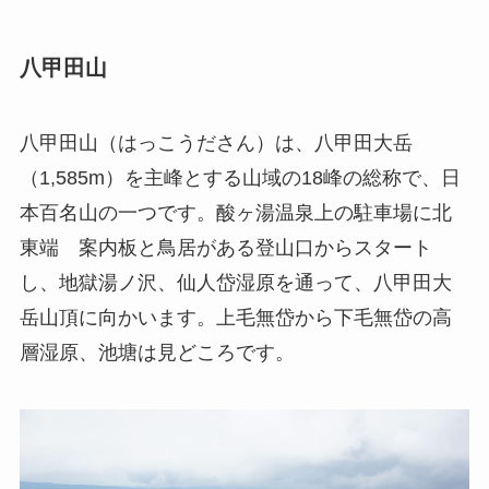
八甲田山
八甲田山（はっこうださん）は、八甲田大岳
（1,585m）を主峰とする山域の18峰の総称で、日
本百名山の一つです。酸ヶ湯温泉上の駐車場に北
東端 案内板と鳥居がある登山口からスタート
し、地獄湯ノ沢、仙人岱湿原を通って、八甲田大
岳山頂に向かいます。上毛無岱から下毛無岱の高
層湿原、池塘は見どころです。