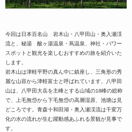
今回は日本百名山 岩木山・八甲田山・奥入瀬渓
流と、秘湯 酸ヶ湯温泉・蔦温泉、神社・パワー
スポットと観光を楽しむおすすめの旅を紹介いた
します。
岩木山は津軽平野の真ん中に鎮座し、三角形の秀
麗な山容から津軽富士と呼ばれています。八甲田
山は、八甲田大岳を主峰とする山域の18峰の総称
で、上毛無岱から下毛無岱の高層湿原、池塘は見
どころです。青森十和田湖・奥入瀬渓流は千変万
化の水の流れが生む躍動感あふれる景観が見事で
す。