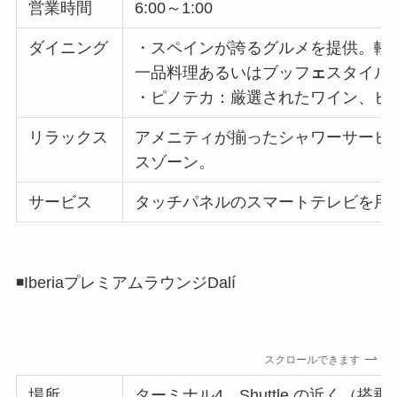
営業時間
6:00～1:00
ダイニング
・スペインが誇るグルメを提供。軽
一品料理あるいはブッフ
ェ
スタイル
・ピノテカ：厳選されたワイン、ビ
リラックス
アメニティが揃ったシャワーサービ
スゾーン。
サービス
タッチパネルのスマートテレビを用
◾️IberiaプレミアムラウンジDalí
スクロールできます
場所
ターミナル4 Shuttle の近く（搭乗