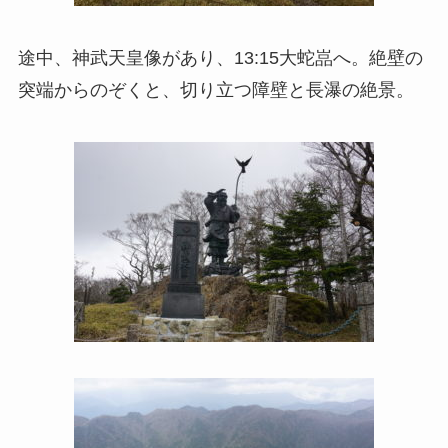
途中、神武天皇像があり、13:15大蛇嵓へ。絶壁の
突端からのぞくと、切り立つ障壁と長瀑の絶景。