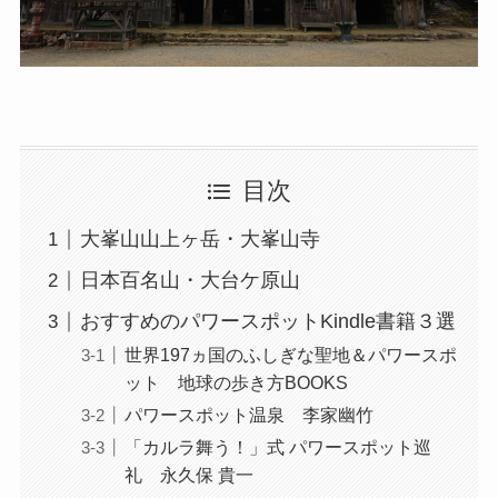
目次
大峯山山上ヶ岳・大峯山寺
日本百名山・大台ケ原山
おすすめのパワースポットKindle書籍３選
世界197ヵ国のふしぎな聖地＆パワースポ
ット 地球の歩き方BOOKS
パワースポット温泉 李家幽竹
「カルラ舞う！」式 パワースポット巡
礼 永久保 貴一