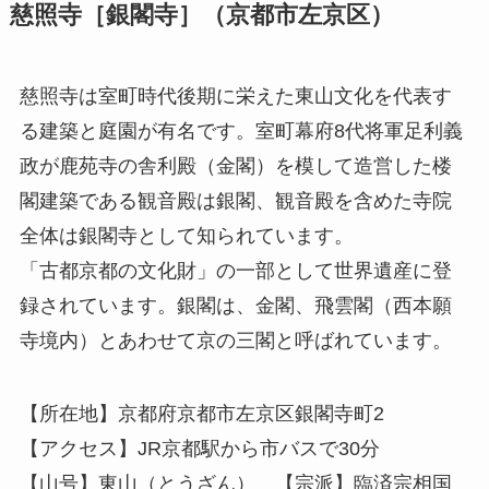
慈照寺［銀閣寺］（京都市左京区）
慈照寺は室町時代後期に栄えた東山文化を代表す
る建築と庭園が有名です。室町幕府8代将軍足利義
政が鹿苑寺の舎利殿（金閣）を模して造営した楼
閣建築である観音殿は銀閣、観音殿を含めた寺院
全体は銀閣寺として知られています。
「古都京都の文化財」の一部として世界遺産に登
録されています。銀閣は、金閣、飛雲閣（西本願
寺境内）とあわせて京の三閣と呼ばれています。
【所在地】京都府京都市左京区銀閣寺町2
【アクセス】JR京都駅から市バスで30分
【山号】東山（とうざん） 【宗派】臨済宗相国