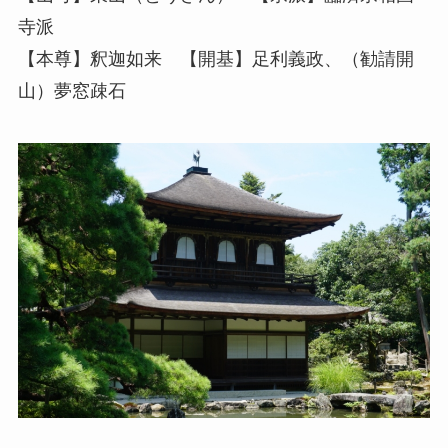
寺派
【本尊】釈迦如来 【開基】足利義政、（勧請開
山）夢窓疎石