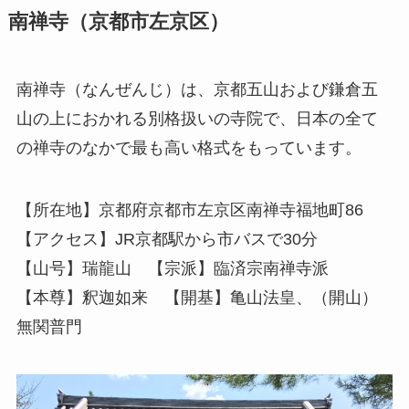
南禅寺（京都市左京区）
南禅寺（なんぜんじ）は、京都五山および鎌倉五
山の上におかれる別格扱いの寺院で、日本の全て
の禅寺のなかで最も高い格式をもっています。
【所在地】京都府京都市左京区南禅寺福地町86
【アクセス】JR京都駅から市バスで30分
【山号】瑞龍山 【宗派】臨済宗南禅寺派
【本尊】釈迦如来 【開基】亀山法皇、（開山）
無関普門