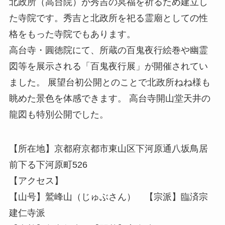
北政所（高台院）が秀吉の冥福を祈るため建立し
た寺院です。秀吉と北政所を祀る霊廟としての性
格をもった寺院でもあります。
高台寺・圓徳院にて、所蔵の百鬼夜行絵巻や幽霊
図等を展示される「百鬼夜行展」が開催されてい
ました。 展望台初公開とのことで北政所ねね様も
眺めた景色を体感できます。 高台寺開山堂天井の
龍図も特別公開でした。
【所在地】京都府京都市東山区下河原通八坂鳥居
前下る下河原町526
【アクセス】
【山号】鷲峰山（じゅぶさん） 【宗派】臨済宗
建仁寺派