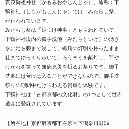
賀茂御祖神社（かもみおやじんじゃ）、通称：下
鴨神社（しもがもじんじゃ）では「みたらし祭」
が行われています。
みたらし祭は「足つけ神事」とも言われていて、
下鴨神社境内の御手洗池（みたらしいけ）の湧き
水に足を膝まで浸して、蝋燭の灯明を持ったまま
社までゆっくり歩いて、ろうそくを献灯し、罪や
けがれを祓って無病息災を祈るお祭りです。御手
洗池には普段は入ることができないので、御手洗
祭りの期間中だけ味わえる貴重な体験です。
下鴨神社は「古都京都の文化財」の1つとして世界
遺産に登録されています。
【所在地】京都府京都市左京区下鴨泉川町59