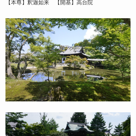
【本尊】釈迦如来 【開基】高台院